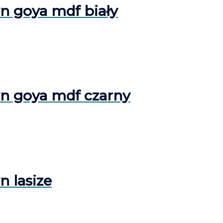
n goya mdf biały
yn goya mdf czarny
n lasize