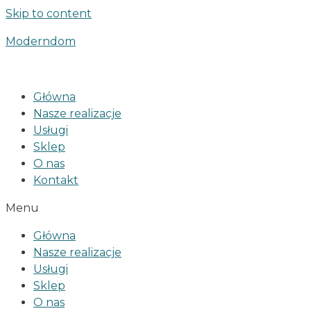
Skip to content
Moderndom
Główna
Nasze realizacje
Usługi
Sklep
O nas
Kontakt
Menu
Główna
Nasze realizacje
Usługi
Sklep
O nas