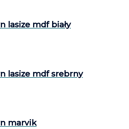
n lasize mdf biały
n lasize mdf srebrny
yn marvik