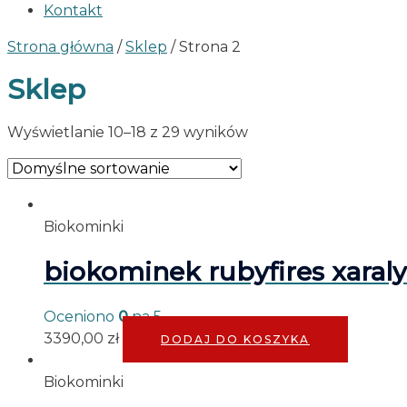
Kontakt
Strona główna
/
Sklep
/ Strona 2
Sklep
Wyświetlanie 10–18 z 29 wyników
Biokominki
biokominek rubyfires xaral
Oceniono
0
na 5
3390,00
zł
DODAJ DO KOSZYKA
Biokominki