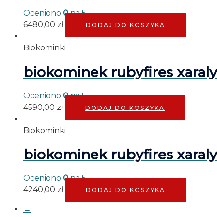
Oceniono
0
na 5
6480,00
zł
DODAJ DO KOSZYKA
Biokominki
biokominek rubyfires xaral
Oceniono
0
na 5
4590,00
zł
DODAJ DO KOSZYKA
Biokominki
biokominek rubyfires xaral
Oceniono
0
na 5
4240,00
zł
DODAJ DO KOSZYKA
←